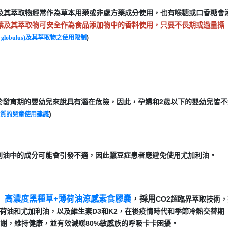
及其萃取物經常作為草本用藥或非處方藥成分使用，也有喉糖或口香糖會
葉及其萃取物可安全作為食品添加物中的香料使用，只要不長期或過量攝
 globulus)及其萃取物之使用限制
)
於發育期的嬰幼兒來說具有潛在危險，因此，孕婦和2歲以下的嬰幼兒皆不
)
質的兒童使用建議
利油中的成分可能會引發不適，因此蠶豆症患者應避免使用尤加利油。
】高濃度黑種草+薄荷油涼感素食膠囊
，採用
CO2超臨界萃取技術
荷油和尤加利油，以及維生素D3和K2，在後疫情時代和季節冷熱交替期
代謝，維持健康，並有效減緩80%敏感族的呼吸卡卡困擾。