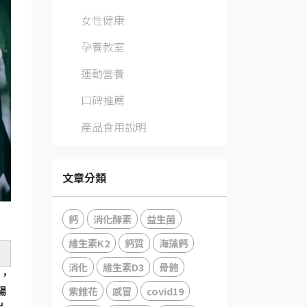
女性健康
孕養教室
運動營養
口碑推薦
產品食用說明
文章分類
鈣
消化酵素
益生菌
維生素K2
鈣質
海藻鈣
消化
維生素D3
骨骼
料，
紫錐花
感冒
covid19
陽