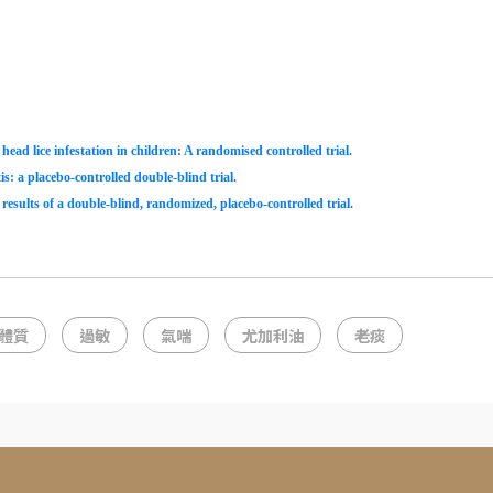
 head lice infestation in children: A randomised controlled trial.
is: a placebo-controlled double-blind trial.
results of a double-blind, randomized, placebo-controlled trial.
體質
過敏
氣喘
尤加利油
老痰