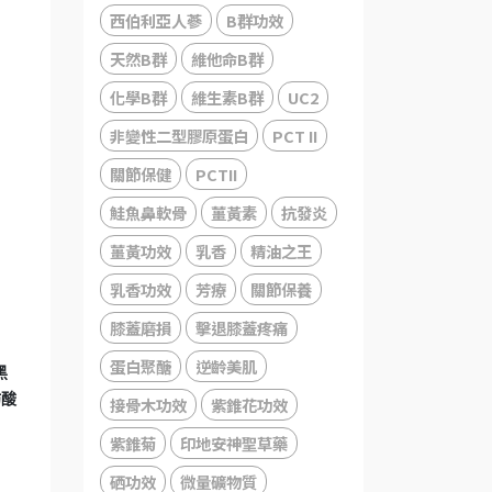
西伯利亞人蔘
B群功效
天然B群
維他命B群
化學B群
維生素B群
UC2
非變性二型膠原蛋白
PCT II
關節保健
PCTII
鮭魚鼻軟骨
薑黃素
抗發炎
薑黃功效
乳香
精油之王
乳香功效
芳療
關節保養
膝蓋磨損
擊退膝蓋疼痛
蛋白聚醣
逆齡美肌
黑
肪酸
接骨木功效
紫錐花功效
紫錐菊
印地安神聖草藥
硒功效
微量礦物質