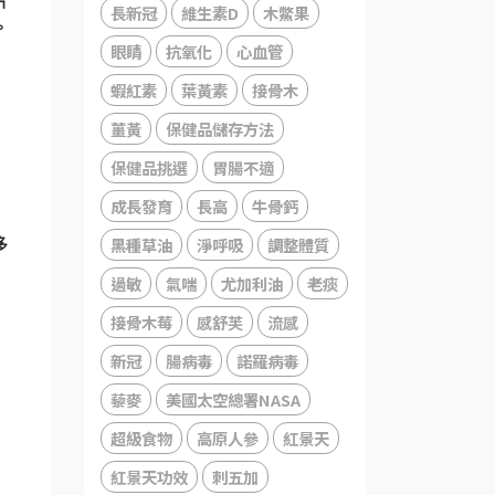
片
長新冠
維生素D
木鱉果
。
眼睛
抗氧化
心血管
蝦紅素
葉黃素
接骨木
薑黃
保健品儲存方法
保健品挑選
胃腸不適
成長發育
長高
牛骨鈣
黑種草油
淨呼吸
調整體質
多
過敏
氣喘
尤加利油
老痰
接骨木莓
感舒芙
流感
新冠
腸病毒
諾羅病毒
藜麥
美國太空總署NASA
超級食物
高原人參
紅景天
紅景天功效
刺五加