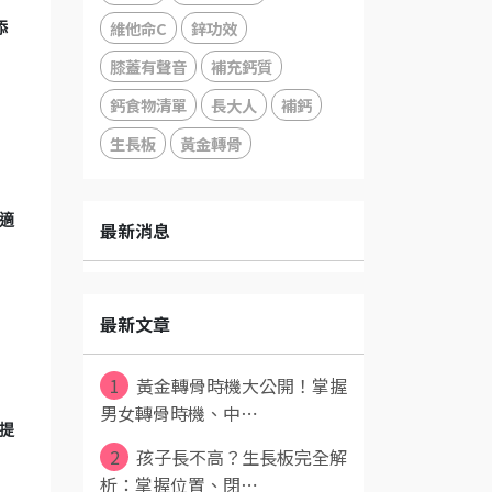
維他命C
鋅功效
添
膝蓋有聲音
補充鈣質
鈣食物清單
長大人
補鈣
生長板
黃金轉骨
適
最新消息
最新文章
1
黃金轉骨時機大公開！掌握
男女轉骨時機、中⋯
，提
2
孩子長不高？生長板完全解
析：掌握位置、閉⋯