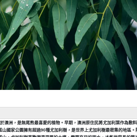
，原生於澳洲，是無尾熊最喜愛的植物。早期，澳洲原住民將尤加利葉作為敷
藍山國家公園擁有超過90種尤加利樹，是世界上尤加利樹最密集的地區。