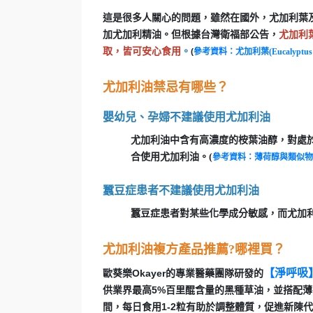
這是很多人關心的問題，雖然在國外，尤加利葉
加尤加利精油。但根據台灣衛福部公告，
尤加利
取，皆可安心食用
。
(
參考資料：尤加利葉(Eucalyptus
尤加利油禁忌有哪些？
嬰幼兒、孕婦不建議使用尤加利油
尤加利油中含有高濃度的桉葉油醇，對處
合使用尤加利油。
(
參考資料：薄荷醇與類似物
蠶豆症患者不建議使用尤加利油
蠶豆症患者對某些化學成分敏感，而尤加
尤加利油複方產品推薦?哪裡買？
【淨呼吸
歐葵樂Okayer的專業醫藥團隊研發的
供業界最高5%百里醌含量的黑種草油，並搭配薄
間，每日食用1-2粒有助於調整體質，促進新陳