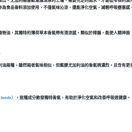
藍山。尤加利樹喜歡潮濕深厚的土壤，需要充足的雨水，才能從窄長的葉
作為食品香料添加使用，不僅氣味沁涼，還能淨化空氣，減輕呼吸壅塞感
植物油，其獨特的薄荷草本香氣帶有清涼感，類似於樟腦，能使人精神振
？
利油兩種，雖然兩者氣味相似，但藍膠尤加利油的香氣稍濃烈，且含有更
ineole）
，這種成分散發獨特香氣，有助於淨化空氣和改善呼吸道健康。