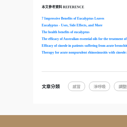
本文參考資料 REFERENCE
7 Impressive Benefits of Eucalyptus Leaves
Eucalyptus - Uses, Side Effects, and More
The health benefits of eucalyptus
The efficacy of Australian essential oils for the treatment of
Efficacy of cineole in patients suffering from acute bronchit
Therapy for acute nonpurulent rhinosinusitis with cineole: 
文章分類
感冒
淨呼吸
調整