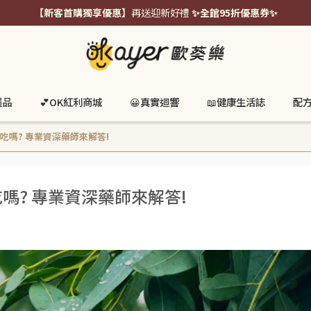
【新客首購獨享優惠】
再送迎新好禮
✨全館95折優惠券✨
選品
💕OK紅利商城
😀真實迴響
📖健康生活誌
配
吃嗎? 專業資深藥師來解答!
嗎? 專業資深藥師來解答!