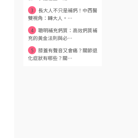
3
長大人不只是補鈣！中西醫
雙視角：轉大人。⋯
4
聰明補充鈣質：高效鈣質補
充的黃金法則與必⋯
5
膝蓋有聲音又會痛？關節退
化症狀有哪些？關⋯