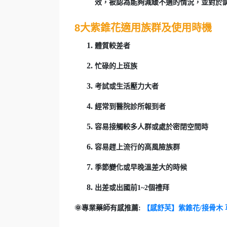
效，被認為能夠減緩不適的情況，並對於
8大紫錐花適用族群及使用時機
體質較差者
忙碌的上班族
考試或生活壓力大者
經常到醫院診所報到者
容易接觸較多人群或處於密閉空間時
容易趕上流行的高風險族群
季節變化或早晚溫差大的時候
出差或出國前1~2個禮拜
🌞專業藥師有感推薦:
【感舒芙】紫錐花/接骨木