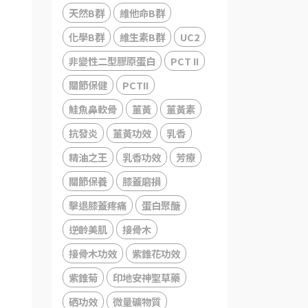
天然B群
維他命B群
化學B群
維生素B群
UC2
非變性二型膠原蛋白
PCT II
關節保健
PCTII
鮭魚鼻軟骨
薑黃
薑黃素
抗發炎
薑黃功效
乳香
精油之王
乳香功效
芳療
關節保養
膝蓋磨損
擊退膝蓋疼痛
蛋白聚醣
逆齡美肌
接骨木
接骨木功效
紫錐花功效
紫錐菊
印地安神聖草藥
硒功效
微量礦物質