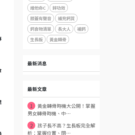
維他命C
鋅功效
膝蓋有聲音
補充鈣質
鈣食物清單
長大人
補鈣
生長板
黃金轉骨
專
最新消息
食
最新文章
建
1
黃金轉骨時機大公開！掌握
男女轉骨時機、中⋯
2
孩子長不高？生長板完全解
析：掌握位置、閉⋯
過