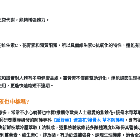
正常代謝，能夠增強體力。
的維生素C、花青素和類黃酮類，所以具備維生素C抗氧化的特性，還能有
究和證實對人體有多項健康益處。薑黃素不僅能幫助消化，還能調節生理
使用，更能快速縮短不適期。
孩也中標嗎?
患多，常常不小心躺著也中標!推薦你歐美人士最愛的紫錐花+接骨木莓萃
藥師研發團隊研發的防護專科
【感舒芙】紫錐花/接骨木 草本防護粉
，含有
藥典新鮮枝葉冷壓萃取工法製成，逐批檢驗紫錐花多醣體濃度以確保其營養
專利薑黃素、維生素C、鋅及硒，有助於滋補強身、調理生理機能，適合全