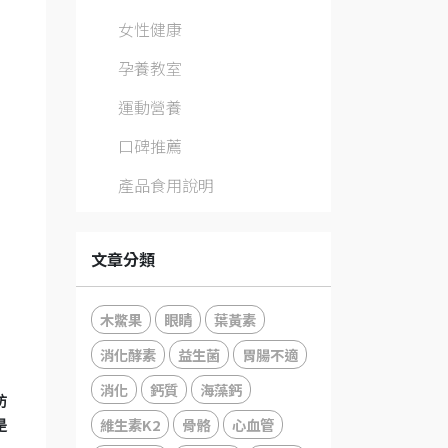
女性健康
孕養教室
運動營養
口碑推薦
產品食用說明
文章分類
木鱉果
眼睛
葉黃素
消化酵素
益生菌
胃腸不適
消化
鈣質
海藻鈣
防
維生素K2
骨骼
心血管
是