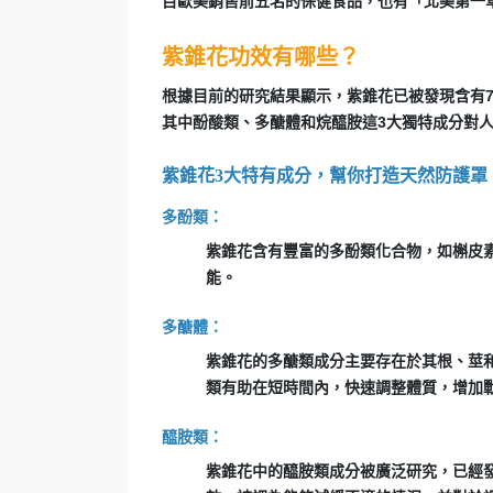
目歐美銷售前五名的保健食品，也有「北美第一
紫錐花功效有哪些？
根據目前的研究結果顯示，紫錐花已被發現含有
其中酚酸類、多醣體和烷醯胺這3大獨特成分對
紫錐花3大特有成分，幫你打造天然防護罩
多酚類：
紫錐花含有豐富的多酚類化合物，如槲皮
能。
多醣體：
紫錐花的多醣類成分主要存在於其根、莖
類有助在短時間內，快速調整體質，增加
醯胺類：
紫錐花中的醯胺類成分被廣泛研究，已經