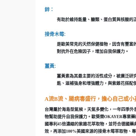
鋅：
有助於維持能量、醣類、蛋白質與核酸的
接骨木莓:
是歐美常見的天然保健植物，因含有豐富
對抗外在危險因子，增加自我保護力。
薑黃:
薑黃素為其最主要的活性成分，被廣泛研
能、滋補強身和增強體力，與紫錐花搭配
A流B流、腸病毒盛行，擔心自己或小
台灣屬於海島型氣候，天氣多變化，一年四季外
物幫助提升自我保護力。歐葵樂OKAYER專業
國專利45倍濃縮的紫錐花萃取物，並符合德國
效，再添加100%美國來源的接骨木莓萃取物、