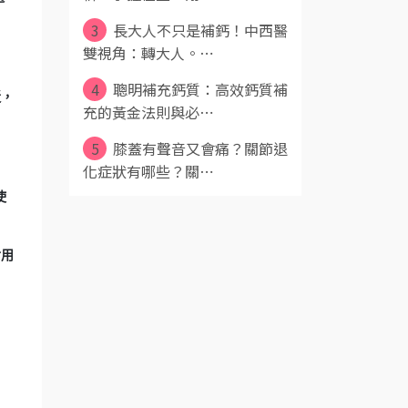
3
長大人不只是補鈣！中西醫
雙視角：轉大人。⋯
4
聰明補充鈣質：高效鈣質補
近，
充的黃金法則與必⋯
5
膝蓋有聲音又會痛？關節退
化症狀有哪些？關⋯
使
食用