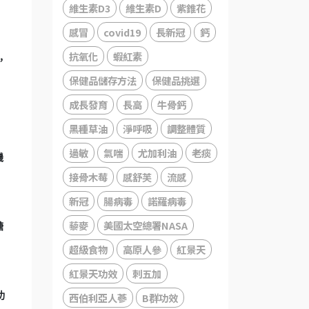
維生素D3
維生素D
紫錐花
感冒
covid19
長新冠
鈣
抗氧化
蝦紅素
，
保健品儲存方法
保健品挑選
成長發育
長高
牛骨鈣
黑種草油
淨呼吸
調整體質
過敏
氣喘
尤加利油
老痰
機
接骨木莓
感舒芙
流感
新冠
腸病毒
諾羅病毒
藜麥
美國太空總署NASA
醣
超級食物
高原人參
紅景天
紅景天功效
刺五加
功
西伯利亞人蔘
B群功效