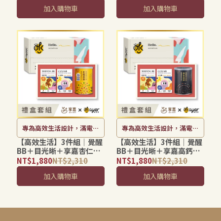
護・素食可食
給・上班育兒兩不累
加入購物車
加入購物車
專為高效生活設計，滿電續
專為高效生活設計，滿電續
航超專注
航超專注
【高效生活】3件組｜覺醒
【高效生活】3件組｜覺醒
BB＋目光晰＋享嘉杏仁茶
BB＋目光晰＋享嘉高鈣黑
／高鈣黑芝麻糊（二選
芝麻糊／杏仁茶（二選
NT$1,880
NT$2,310
NT$1,880
NT$2,310
一）｜晶亮補給×活力滿
一）｜晶亮補給×活力滿
加入購物車
加入購物車
點
點