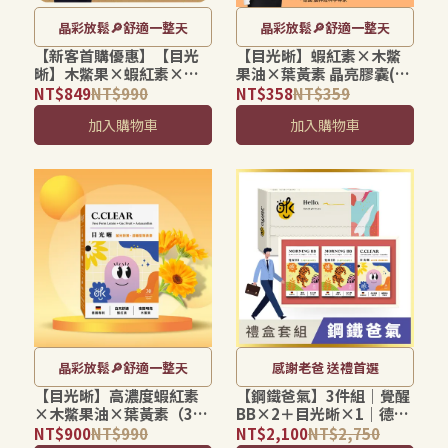
晶彩放鬆🔎舒適一整天
晶彩放鬆🔎舒適一整天
【新客首購優惠】【目光
【目光晰】蝦紅素×木鱉
晰】木鱉果×蝦紅素×葉
果油×葉黃素 晶亮膠囊(10
黃素晶亮膠囊（30粒）｜
粒體驗組)｜晶亮水潤×舒
NT$849
NT$990
NT$358
NT$359
3C族日常舒適・晶亮守
適守護・素食可食
加入購物車
加入購物車
護・素食可食
晶彩放鬆🔎舒適一整天
感謝老爸 送禮首選
【目光晰】高濃度蝦紅素
【鋼鐵爸氣】3件組｜覺醒
×木鱉果油×葉黃素（30
BB×2＋目光晰×1｜德國
粒）｜晶亮水潤・舒適守
藜麥B群＋木鱉果葉黃素補
NT$900
NT$990
NT$2,100
NT$2,750