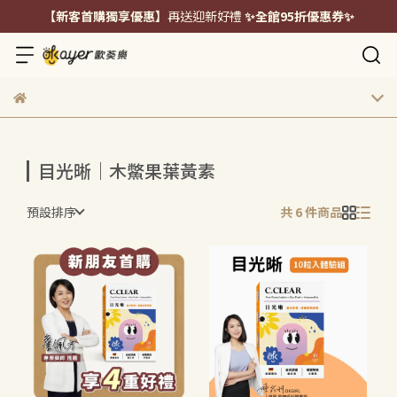
【新客首購獨享優惠】
再送迎新好禮
✨全館95折優惠券✨
目光晰｜木鱉果葉黃素
預設排序
共 6 件商品