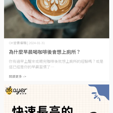
OK營養編輯 | 2024-01-31
為什麼早晨喝咖啡後會想上廁所？
你有過早上醒來或喝完咖啡後就想上廁所的經驗嗎？或是
這已經是你的早晨習慣了⋯
閱讀更多 ->