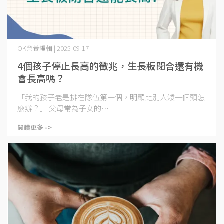
OK營養編輯 | 2025-09-17
4個孩子停止長高的徵兆，生長板閉合還有機
會長高嗎？
「我的孩子老是排在隊伍第一個，明顯比別人矮一個頭怎
麼辦？」 父母常為子女的⋯
閱讀更多 ->