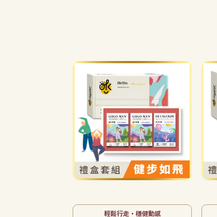
【健步如飛】行動不卡3件
組 - go敏捷x2盒+高鈣密-
健康禮盒
NT$2,480
NT$3,190
已售完
輕鬆行走・穩健動感