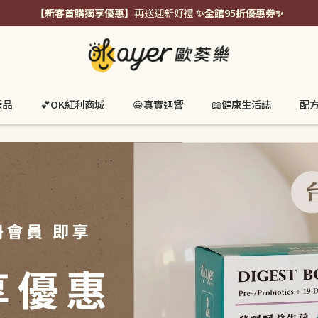
【新客首購獨享優惠】
再送迎新好禮
✨全館95折優惠券✨
選品
💕OK紅利商城
😀真實迴響
📖健康生活誌
配