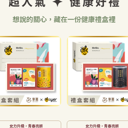
想說的關心，藏在一份健康禮盒裡
【女力亮妍】3件組｜益植
【女力亮妍】3件組｜益植
莓＋耀妍C＋享嘉杏仁茶／
莓＋耀妍C＋享嘉高鈣黑芝
高鈣黑芝麻糊（二選一）
麻糊／杏仁茶（二選一）
NT$1,060
NT$1,700
NT$1,060
NT$1,700
｜私密調理×亮妍補給・
｜私密調理×亮妍補給・
贈品牌禮袋
贈品牌禮袋
加入購物車
加入購物車
女力升級，青春亮妍
女力升級，青春亮妍