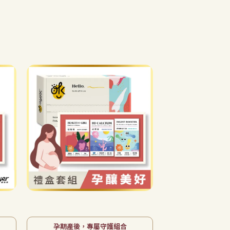
【孕釀美好禮盒】孕媽咪3
【用愛灌鈣】
件組｜酵呵呵益生菌＋益
密(海藻鈣)2
植莓＋高鈣密｜孕期產後
茶／高鈣黑芝
NT$1,600
NT$1,900
NT$1,260
營養補給・溫柔守護每位
一）｜高吸收
媽媽
滋補・贈
已售完
已售
孕期產後，專屬守護組合
愛的營養灌鈣術