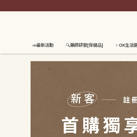
📣最新活動
🔍️藥師研發[保健品]
✨OK生活