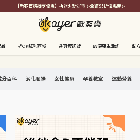
【新客首購獨享優惠】
再送迎新好禮
✨全館95折優惠券✨
選品
💕OK紅利商城
😀真實迴響
📖健康生活誌
配
成分百科
消化順暢
女性健康
孕養教室
運動營養