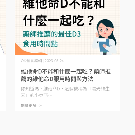
OK營養編輯 | 2023-05-24
維他命D不能和什麼一起吃？藥師推
薦的維他命D服用時間與方法
你知道嗎？維他命D，這個被稱為「陽光維生
素」的小東西⋯
閱讀更多 ->