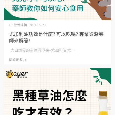
OK營養編輯 | 2024-05-23
尤加利油功效是什麼? 可以吃嗎? 專業資深藥
師來解答!
大自然界的空氣清淨機–尤加利油 尤⋯
閱讀更多 ->