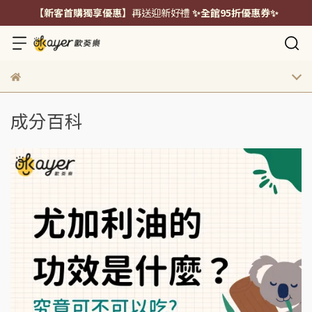
【新客首購獨享優惠】
再送迎新好禮
✨全館95折優惠券✨
成分百科