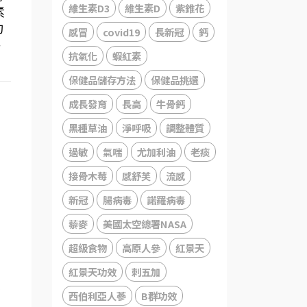
維生素D3
維生素D
紫錐花
素
功
感冒
covid19
長新冠
鈣
共
抗氧化
蝦紅素
保健品儲存方法
保健品挑選
成長發育
長高
牛骨鈣
黑種草油
淨呼吸
調整體質
，
過敏
氣喘
尤加利油
老痰
接骨木莓
感舒芙
流感
新冠
腸病毒
諾羅病毒
藜麥
美國太空總署NASA
超級食物
高原人參
紅景天
、
紅景天功效
刺五加
C
西伯利亞人蔘
B群功效