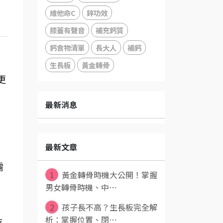
維他命C
鋅功效
膝蓋有聲音
補充鈣質
鈣食物清單
長大人
補鈣
生長板
黃金轉骨
更
最新消息
最新文章
需
1
黃金轉骨時機大公開！掌握
男女轉骨時機、中⋯
2
孩子長不高？生長板完全解
析：掌握位置、閉⋯
持