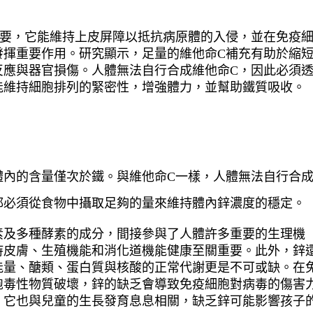
重要，它能維持上皮屏障以抵抗病原體的入侵，並在免疫
發揮重要作用。研究顯示，足量的維他命C補充有助於縮
反應與器官損傷。人體無法自行合成維他命C，因此必須
能維持細胞排列的緊密性，增強體力，並幫助鐵質吸收。
體內的含量僅次於鐵。與維他命C一樣，人體無法自行合
都必須從食物中攝取足夠的量來維持體內鋅濃度的穩定。
素及多種酵素的成分，間接參與了人體許多重要的生理機
持皮膚、生殖機能和消化道機能健康至關重要。此外，鋅
能量、醣類、蛋白質與核酸的正常代謝更是不可或缺。在
胞毒性物質破壞，鋅的缺乏會導致免疫細胞對病毒的傷害
。它也與兒童的生長發育息息相關，缺乏鋅可能影響孩子