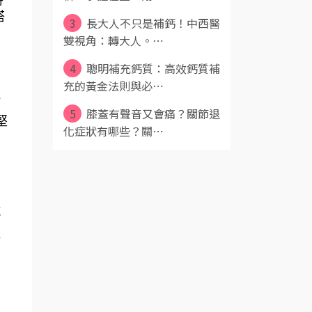
搭
3
長大人不只是補鈣！中西醫
雙視角：轉大人。⋯
4
聰明補充鈣質：高效鈣質補
充的黃金法則與必⋯
能
5
膝蓋有聲音又會痛？關節退
堅
化症狀有哪些？關⋯
抗
鋅