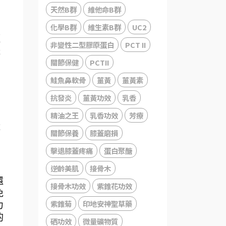
天然B群
維他命B群
細
化學B群
維生素B群
UC2
短
非變性二型膠原蛋白
PCT II
透
關節保健
PCTII
鮭魚鼻軟骨
薑黃
薑黃素
抗發炎
薑黃功效
乳香
精油之王
乳香功效
芳療
成
關節保養
膝蓋磨損
擊退膝蓋疼痛
蛋白聚醣
逆齡美肌
接骨木
還
接骨木功效
紫錐花功效
免
紫錐菊
印地安神聖草藥
力
的
硒功效
微量礦物質