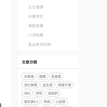
女性健康
孕養教室
運動營養
口碑推薦
產品食用說明
文章分類
木鱉果
眼睛
葉黃素
消化酵素
益生菌
胃腸不適
消化
鈣質
海藻鈣
維生素K2
骨骼
心血管
尋