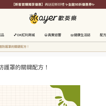
【新客首購獨享優惠】
再送迎新好禮
✨全館95折優惠券✨
選品
💕OK紅利商城
😀真實迴響
📖健康生活誌
配
體防護罩的關鍵配方！
防護罩的關鍵配方！