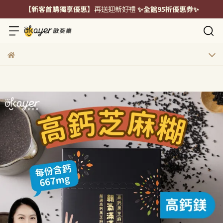
【新客首購獨享優惠】
再送迎新好禮
✨全館95折優惠券✨