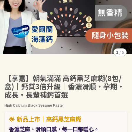
1
/
5
【享嘉】朝氣滿滿 高鈣黑芝麻糊(8包/
盒)｜鈣質3倍升級｜香濃滑順・孕期・
成長・長輩補鈣首選
High Calcium Black Sesame Paste
🌟 新品上市｜高鈣黑芝麻糊
香濃芝麻、滑順口感，每一口都暖心。