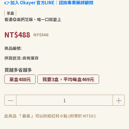
👉 加入 Okayer 官方LINE｜諮詢專業藥師顧問
享嘉
香濃😋高鈣芝麻，喝一口就愛上
NT$488
NT$568
商品編號:
供貨狀況:
尚有庫存
買越多省越多
單盒488元
我要3盒，平均每盒469元
此商品 「 最高 」可以折抵紅利
0
點 (約等於
NT$0
)