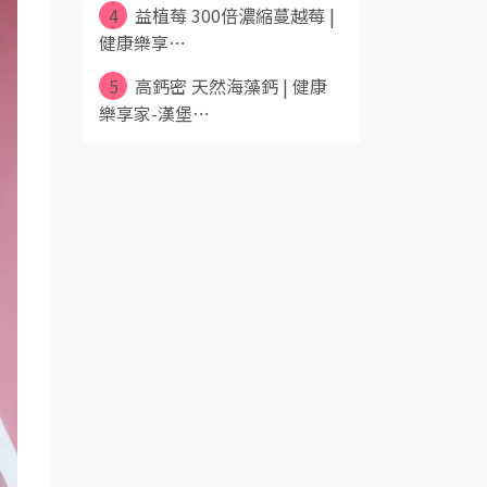
4
益植莓 300倍濃縮蔓越莓 |
健康樂享⋯
5
高鈣密 天然海藻鈣 | 健康
樂享家-漢堡⋯