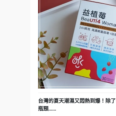
台灣的夏天潮濕又悶熱到爆！除了
瓶頸......