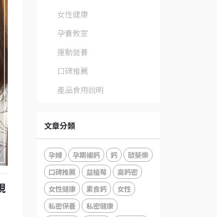
女性健康
孕養教室
運動營養
口碑推薦
產品食用說明
文章分類
孕婦
孕期補鈣
鈣
歐葵樂
口碑推薦
益植莓
高鈣密
現
女性健康
素食鈣
女性
私密保養
私密健康