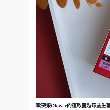
歐葵樂Okayer的這款蔓越莓益生