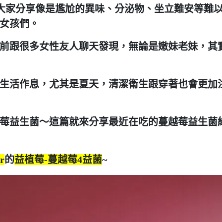
最常看到大家分享像是尷尬的異味、分泌物、坐立難安等難
女孩們。
前跟很多女性友人聊天發現，無論是嫩妹老妹，其
生活作息，尤其是夏天，清潔衛生跟穿著也會更加
莓益生菌
～這篇就來分享最近在吃的蔓越莓益生菌
r
的
益植莓-蔓越莓4益菌
~