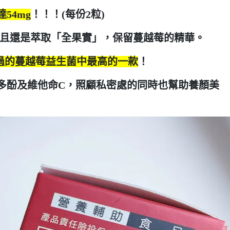
54mg
！！！(每份2粒)
且還是萃取「全果實」，保留蔓越莓的精華。
前吃過的蔓越莓益生菌中最高的一款
！
多酚及維他命C，照顧私密處的同時也幫助養顏美