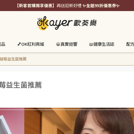
【新客首購獨享優惠】
再送迎新好禮
✨全館95折優惠券✨
選品
💕OK紅利商城
😀真實迴響
📖健康生活誌
配
x 蔓越莓益生菌推薦
蔓越莓益生菌推薦