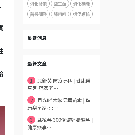
消化酵素
益生菌
消化機能
以
菌叢調整
酵呵呵
排便順暢
實
最新消息
注
最新文章
給
1
感舒芙 防疫專科 | 健康樂
享家-范家老⋯
2
目光晰 木鱉果葉黃素 | 健
康樂享家-朵⋯
3
益植莓 300倍濃縮蔓越莓 |
健康樂享⋯