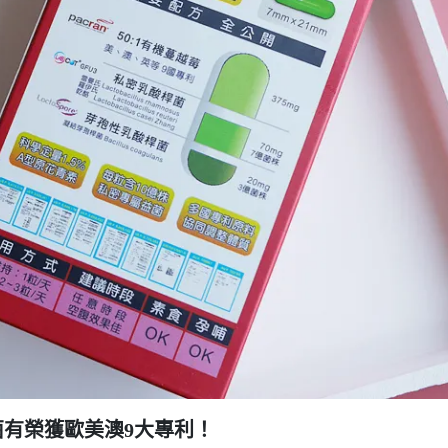
菌有榮獲
歐美澳9大專利
！