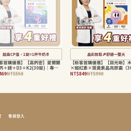
超高CP值，1錠=1杯牛奶🥛
晶彩放鬆🔎舒適一整天
客首購優惠】【高鈣密】愛爾蘭
【新客首購優惠】【目光晰】
鈣＋鎂＋D3＋K2(30錠)｜專利
×蝦紅素×葉黃素晶亮膠囊（3
aumin®F紅藻鈣・高吸收率補
｜3C族日常舒適・晶亮守護・
469
NT$550
NT$849
NT$990
骨骼健康
食
歷
會員登入