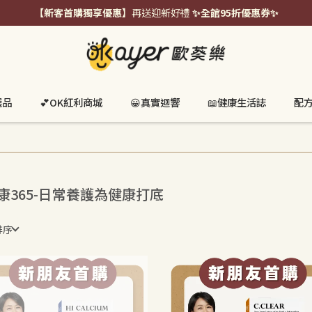
【新客首購獨享優惠】
再送迎新好禮
✨全館95折優惠券✨
選品
💕OK紅利商城
😀真實迴響
📖健康生活誌
配
康365-日常養護為健康打底
排序