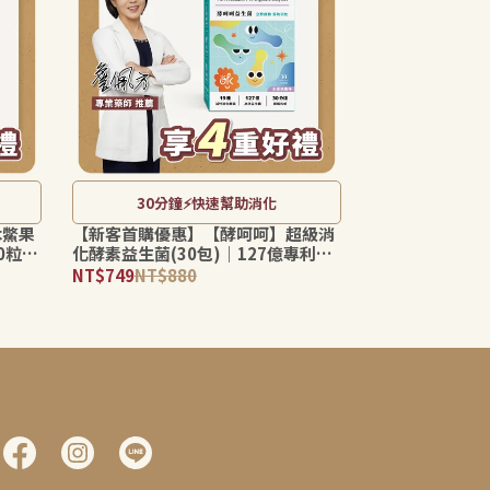
30分鐘⚡️快速幫助消化
木鱉果
【新客首購優惠】【酵呵呵】超級消
0粒）
化酵素益生菌(30包)｜127億專利益
素食可
生菌＋19種活性酵素×益生質｜30分
NT$749
NT$880
鐘極速有感・幫助消化・全家適用