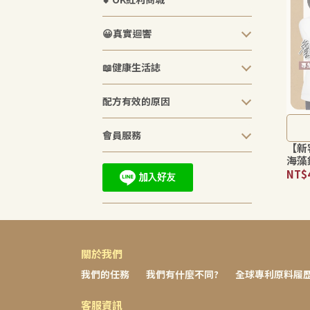
😀真實迴響
📖健康生活誌
配方有效的原因
會員服務
【新
海藻
Aq
NT$
鈣・
關於我們
我們的任務
我們有什麼不同?
全球專利原料履
客服資訊