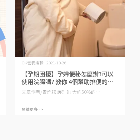
OK營養編輯 | 2021-10-26
【孕期困擾】孕婦便秘怎麼辦?可以
使用浣腸嗎? 教你 4個幫助排便的方
法
文章作者/曾煙耘 護理師 大約50%的⋯
閱讀更多 ->