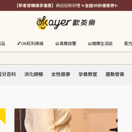
【新客首購獨享優惠】
再送迎新好禮
✨全館95折優惠券✨
選品
💕OK紅利商城
😀真實迴響
📖健康生活誌
配
成分百科
消化順暢
女性健康
孕養教室
運動營養